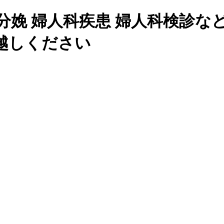
 分娩 婦人科疾患 婦人科検診
越しください