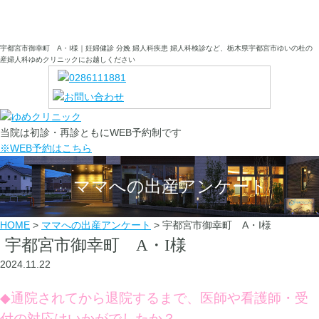
宇都宮市御幸町 A・I様｜妊婦健診 分娩 婦人科疾患 婦人科検診など、栃木県宇都宮市ゆいの杜の
産婦人科ゆめクリニックにお越しください
当院は初診・再診ともにWEB予約制です
※WEB予約はこちら
ママへの出産アンケート
HOME
>
ママへの出産アンケート
>
宇都宮市御幸町 A・I様
宇都宮市御幸町 A・I様
2024.11.22
◆
通院されてから退院するまで、医師や看護師・受
付の対応はいかがでしたか？