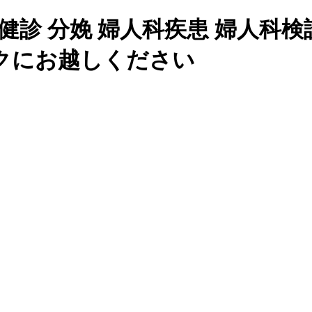
健診 分娩 婦人科疾患 婦人科
クにお越しください