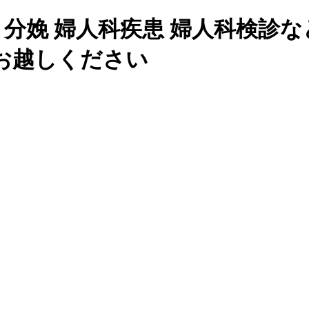
 分娩 婦人科疾患 婦人科検診
お越しください