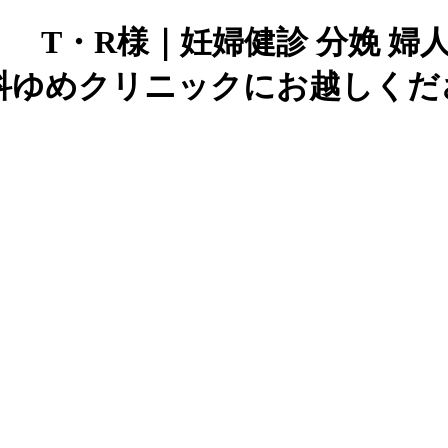
 T・R様｜妊婦健診 分娩 婦
科ゆめクリニックにお越しくだ