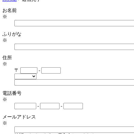
お名前
※
ふりがな
※
住所
※
〒
-
電話番号
※
-
-
メールアドレス
※