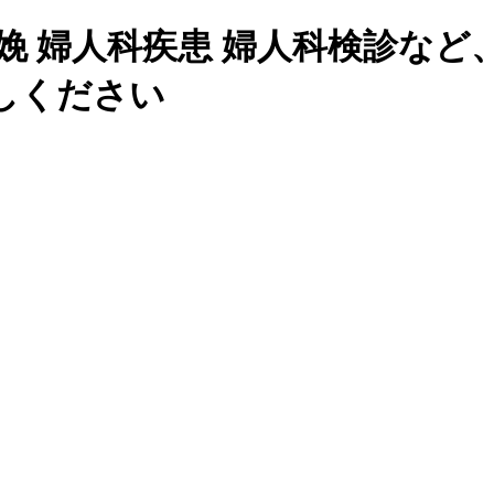
分娩 婦人科疾患 婦人科検診な
しください